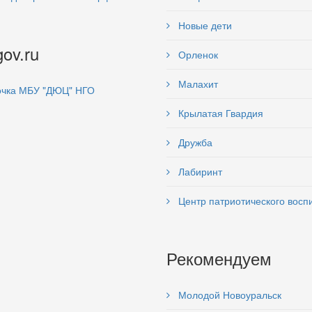
Новые дети
gov.ru
Орленок
Малахит
чка МБУ "ДЮЦ" НГО
Крылатая Гвардия
Дружба
Лабиринт
Центр патриотического восп
Рекомендуем
Молодой Новоуральск