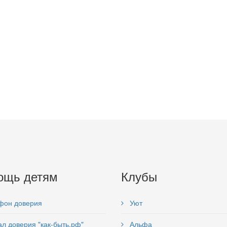
ощь детям
Клубы
фон доверия
Уют
л доверия "как-быть.рф"
Альфа