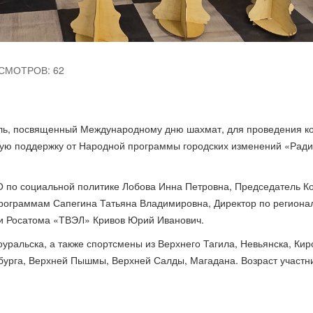
СМОТРОВ: 62
ль, посвященный Международному дню шахмат, для проведения ко
ую поддержку от Народной программы городских изменений «Ради
О по социальной политике Лобова Инна Петровна, Председатель К
программам Сапегина Татьяна Владимировна, Директор по региона
и Росатома «ТВЭЛ» Кривов Юрий Иванович.
уральска, а также спортсмены из Верхнего Тагила, Невьянска, Кир
нбурга, Верхней Пышмы, Верхней Салды, Магадана. Возраст участни