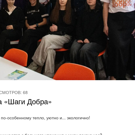
СМОТРОВ: 68
а «Шаги Добра»
по-особенному тепло, уютно и... экологично!
ачинаются с большого уважения к миру вокруг нас?