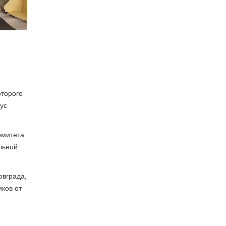
торого
ус
омитета
льной
овграда,
ков от