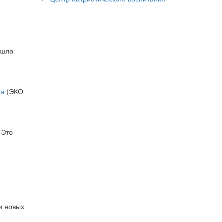
ашла
та
(ЭКО
 Это
и новых