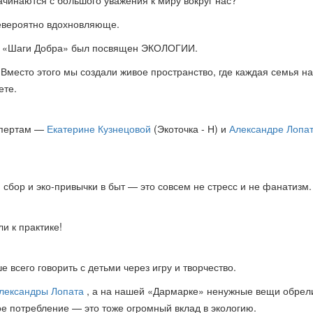
невероятно вдохновляюще.
а «Шаги Добра» был посвящен ЭКОЛОГИИ.
Вместо этого мы создали живое пространство, где каждая семья н
ете.
спертам —
Екатерине Кузнецовой
(Экоточка - Н) и
Александре Лопа
сбор и эко-привычки в быт — это совсем не стресс и не фанатизм.
и к практике!
 всего говорить с детьми через игру и творчество.
лександры Лопата
, а на нашей «Дармарке» ненужные вещи обрел
ое потребление — это тоже огромный вклад в экологию.