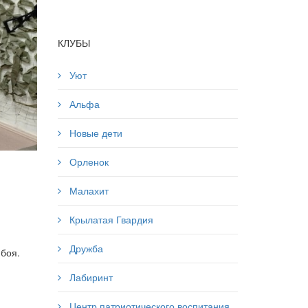
КЛУБЫ
Уют
Альфа
Новые дети
Орленок
Малахит
Крылатая Гвардия
Дружба
 боя.
Лабиринт
Центр патриотического воспитания