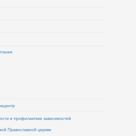
итания
иацентр
ости и профилактике зависимостей
кой Православной церкви