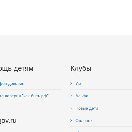
ощь детям
Клубы
фон доверия
Уют
л доверия "как-быть.рф"
Альфа
Новые дети
gov.ru
Орленок