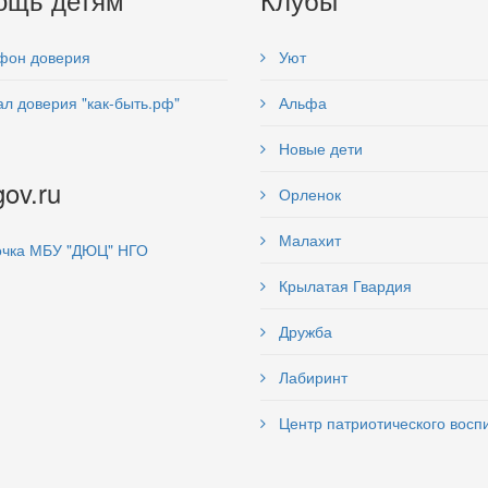
фон доверия
Уют
л доверия "как-быть.рф"
Альфа
Новые дети
gov.ru
Орленок
Малахит
чка МБУ "ДЮЦ" НГО
Крылатая Гвардия
Дружба
Лабиринт
Центр патриотического восп