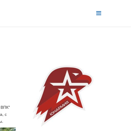
 ВПК"
а, с
ы.