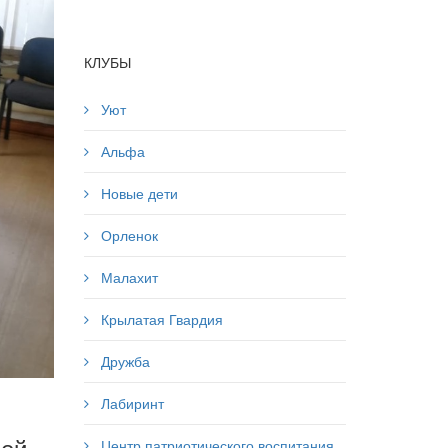
КЛУБЫ
Уют
Альфа
Новые дети
Орленок
Малахит
Крылатая Гвардия
Дружба
Лабиринт
зей
Центр патриотического воспитания