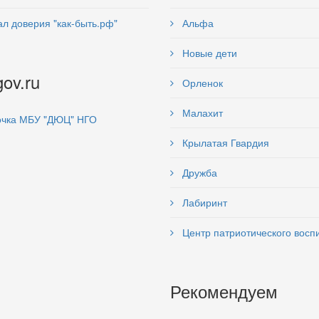
л доверия "как-быть.рф"
Альфа
Новые дети
gov.ru
Орленок
Малахит
чка МБУ "ДЮЦ" НГО
Крылатая Гвардия
Дружба
Лабиринт
Центр патриотического восп
Рекомендуем