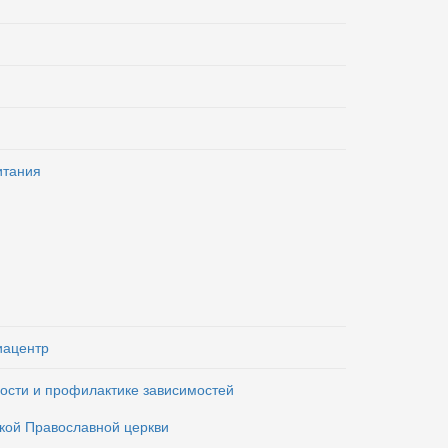
итания
иацентр
ости и профилактике зависимостей
кой Православной церкви