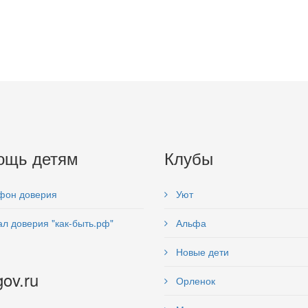
ощь детям
Клубы
фон доверия
Уют
л доверия "как-быть.рф"
Альфа
Новые дети
gov.ru
Орленок