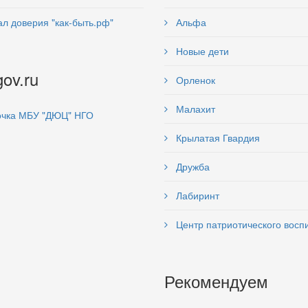
л доверия "как-быть.рф"
Альфа
Новые дети
gov.ru
Орленок
Малахит
чка МБУ "ДЮЦ" НГО
Крылатая Гвардия
Дружба
Лабиринт
Центр патриотического восп
Рекомендуем