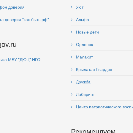
фон доверия
Уют
л доверия "как-быть.рф"
Альфа
Новые дети
gov.ru
Орленок
Малахит
чка МБУ "ДЮЦ" НГО
Крылатая Гвардия
Дружба
Лабиринт
Центр патриотического восп
Рекомендуем