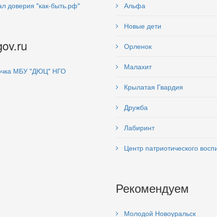
л доверия "как-быть.рф"
Альфа
Новые дети
gov.ru
Орленок
Малахит
чка МБУ "ДЮЦ" НГО
Крылатая Гвардия
Дружба
Лабиринт
Центр патриотического восп
Рекомендуем
Молодой Новоуральск