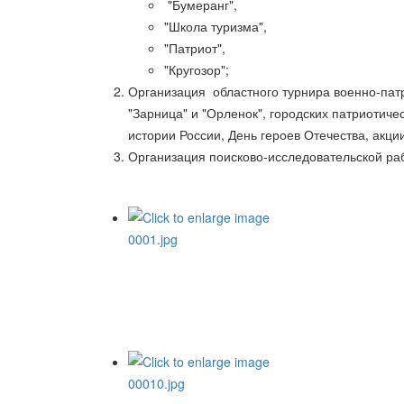
"Бумеранг",
"Школа туризма",
"Патриот",
"Кругозор";
Организация областного турнира военно-патр
"Зарница" и "Орленок", городских патриоти
истории России, День героев Отечества, акци
Организация поисково-исследовательской ра